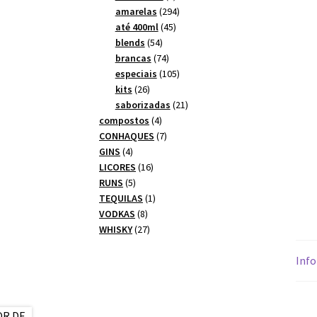
produtos
294
amarelas
294
45
produtos
até 400ml
45
54
produtos
blends
54
produtos
74
brancas
74
produtos
105
especiais
105
26
produtos
kits
26
produtos
21
saborizadas
21
4
produtos
compostos
4
produtos
7
CONHAQUES
7
4
produtos
GINS
4
produtos
16
LICORES
16
5
produtos
RUNS
5
produtos
1
TEQUILAS
1
8
produto
VODKAS
8
produtos
27
WHISKY
27
produtos
Info