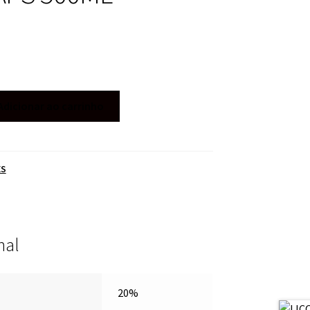
Adicionar ao carrinho
ES
nal
20%