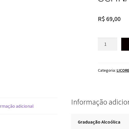
R$
69,00
LICOR
DE
CACHAÇA
AMBURANA
HARMONIE
Categoria:
LICOR
SCHNAPS
500ML
quantidade
Informação adicio
rmação adicional
Graduação Alcoólica