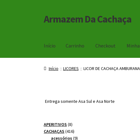
Armazem Da Cachaça
Pular
Pular
para
para
navegação
o
conteúdo
Início
Carrinho
Checkout
Minha
Início
Carrinho
Checkout
Minha Conta
Início
LICORES
LICOR DE CACHAÇA AMBURANA
Entrega somente Asa Sul e Asa Norte
8
APERITIVOS
8
produtos
416
CACHAÇAS
416
produtos
9
acessórios
9