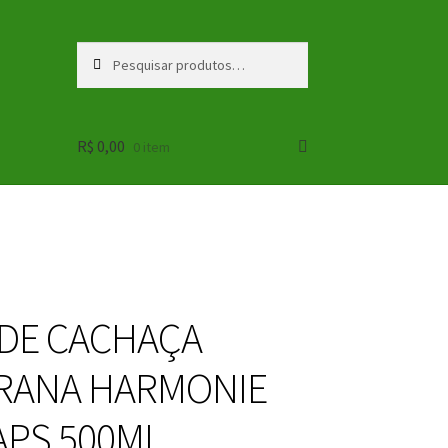
Pesquisar
Pesquisar
por:
R$
0,00
0 item
 DE CACHAÇA
RANA HARMONIE
PS 500ML