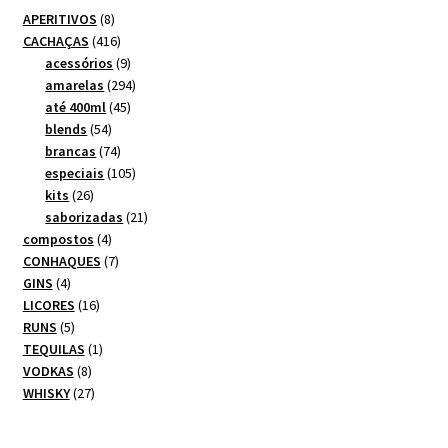
8
APERITIVOS
8
produtos
416
CACHAÇAS
416
produtos
9
acessórios
9
produtos
294
amarelas
294
45
produtos
até 400ml
45
54
produtos
blends
54
produtos
74
brancas
74
produtos
105
especiais
105
26
produtos
kits
26
produtos
21
saborizadas
21
4
produtos
compostos
4
produtos
7
CONHAQUES
7
4
produtos
GINS
4
produtos
16
LICORES
16
5
produtos
RUNS
5
produtos
1
TEQUILAS
1
8
produto
VODKAS
8
produtos
27
WHISKY
27
produtos