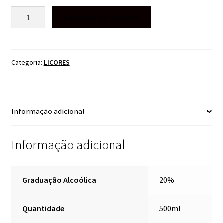
LICOR
Adicionar ao carrinho
DE
CHOCOLATE
HARMONIE
SCHNAPS
Categoria:
LICORES
500ML
quantidade
Informação adicional
Informação adicional
Graduação Alcoólica
20%
Quantidade
500ml