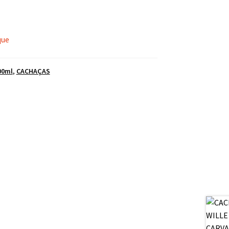
que
00ml
,
CACHAÇAS