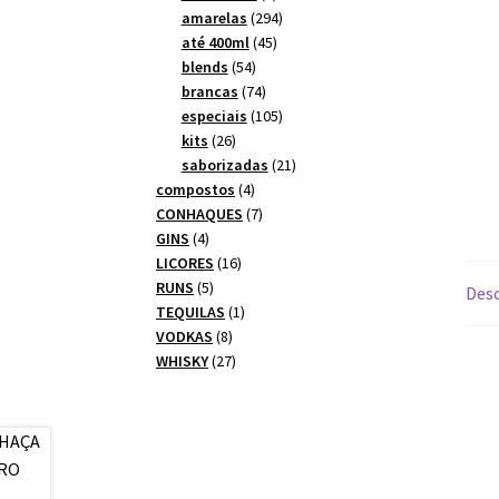
produtos
294
amarelas
294
45
produtos
até 400ml
45
54
produtos
blends
54
produtos
74
brancas
74
produtos
105
especiais
105
26
produtos
kits
26
produtos
21
saborizadas
21
4
produtos
compostos
4
produtos
7
CONHAQUES
7
4
produtos
GINS
4
produtos
16
LICORES
16
5
produtos
RUNS
5
Desc
produtos
1
TEQUILAS
1
8
produto
VODKAS
8
produtos
27
WHISKY
27
produtos