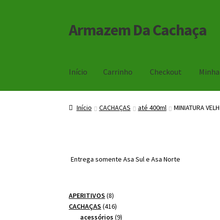
Armazem Da Cachaça
Pular
Pular
para
para
navegação
o
conteúdo
Início
Carrinho
Checkout
Minha
Início
Carrinho
Checkout
Minha Conta
Início
CACHAÇAS
até 400ml
MINIATURA VEL
Entrega somente Asa Sul e Asa Norte
8
APERITIVOS
8
produtos
416
CACHAÇAS
416
produtos
9
acessórios
9