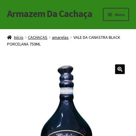
Armazem Da Cachaça
Pular
Pular
Menu
para
para
navegação
o
Início
conteúdo
Início
CACHAÇAS
amarelas
VALE DA CANASTRA BLACK
PORCELANA 750ML
Carrinho
Checkout
Minha Conta
🔍