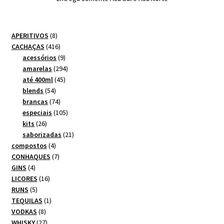
8
APERITIVOS
8
produtos
416
CACHAÇAS
416
produtos
9
acessórios
9
produtos
294
amarelas
294
45
produtos
até 400ml
45
54
produtos
blends
54
produtos
74
brancas
74
produtos
105
especiais
105
26
produtos
kits
26
produtos
21
saborizadas
21
4
produtos
compostos
4
produtos
7
CONHAQUES
7
4
produtos
GINS
4
produtos
16
LICORES
16
5
produtos
RUNS
5
produtos
1
TEQUILAS
1
8
produto
VODKAS
8
produtos
27
WHISKY
27