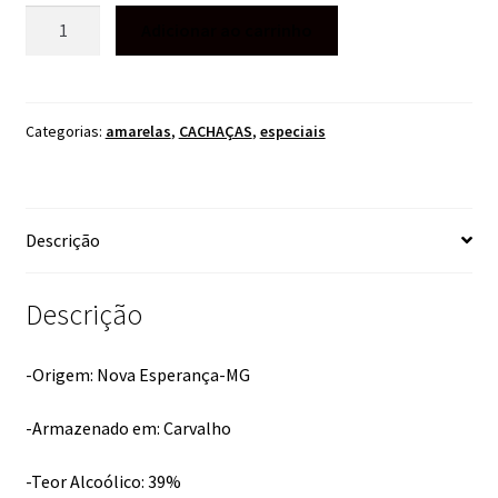
VALE
Adicionar ao carrinho
DA
CANASTRA
BLACK
PORCELANA
Categorias:
amarelas
,
CACHAÇAS
,
especiais
750ML
quantidade
Descrição
Descrição
-Origem: Nova Esperança-MG
-Armazenado em: Carvalho
-Teor Alcoólico: 39%