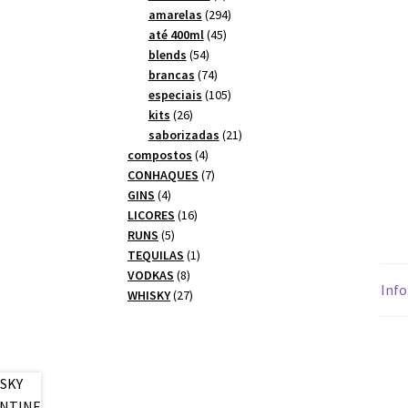
produtos
294
amarelas
294
45
produtos
até 400ml
45
54
produtos
blends
54
produtos
74
brancas
74
produtos
105
especiais
105
26
produtos
kits
26
produtos
21
saborizadas
21
4
produtos
compostos
4
produtos
7
CONHAQUES
7
4
produtos
GINS
4
produtos
16
LICORES
16
5
produtos
RUNS
5
produtos
1
TEQUILAS
1
8
produto
VODKAS
8
Info
produtos
27
WHISKY
27
produtos