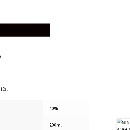
Adicionar ao carrinho
Y
nal
40%
200ml