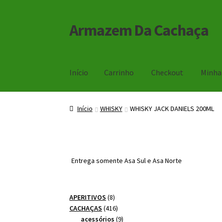
Armazem Da Cachaça
Pular
Pular
para
para
navegação
o
conteúdo
Início
Carrinho
Checkout
Minha
Início
Carrinho
Checkout
Minha Conta
Início
WHISKY
WHISKY JACK DANIELS 200ML
Entrega somente Asa Sul e Asa Norte
8
APERITIVOS
8
produtos
416
CACHAÇAS
416
produtos
9
acessórios
9