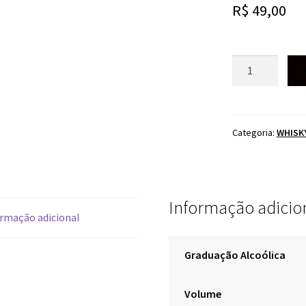
R$
49,00
WHISKY
JACK
DANIELS
200ML
quantidade
Categoria:
WHISK
Informação adicio
rmação adicional
Graduação Alcoólica
Volume