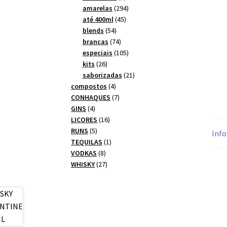
produtos
294
amarelas
294
45
produtos
até 400ml
45
54
produtos
blends
54
produtos
74
brancas
74
produtos
105
especiais
105
26
produtos
kits
26
produtos
21
saborizadas
21
4
produtos
compostos
4
produtos
7
CONHAQUES
7
4
produtos
GINS
4
produtos
16
LICORES
16
5
produtos
RUNS
5
Info
produtos
1
TEQUILAS
1
8
produto
VODKAS
8
produtos
27
WHISKY
27
produtos