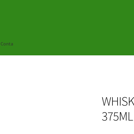
 Conta
WHISK
375ML