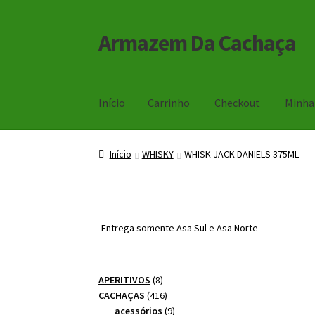
Armazem Da Cachaça
Pular
Pular
para
para
navegação
o
conteúdo
Início
Carrinho
Checkout
Minha
Início
Carrinho
Checkout
Minha Conta
Início
WHISKY
WHISK JACK DANIELS 375ML
Entrega somente Asa Sul e Asa Norte
8
APERITIVOS
8
produtos
416
CACHAÇAS
416
produtos
9
acessórios
9