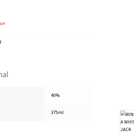
que
Y
nal
40%
375ml