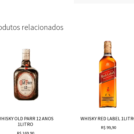
odutos relacionados
HISKY OLD PARR 12 ANOS
WHISKY RED LABEL 1LIT
1LITRO
R$
99,90
R$
169,90