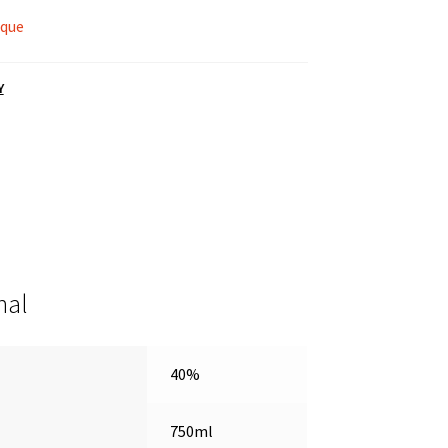
oque
Y
nal
40%
750ml