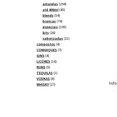
produtos
294
amarelas
294
45
produtos
até 400ml
45
54
produtos
blends
54
produtos
74
brancas
74
produtos
105
especiais
105
26
produtos
kits
26
produtos
21
saborizadas
21
4
produtos
compostos
4
produtos
7
CONHAQUES
7
4
produtos
GINS
4
produtos
16
LICORES
16
5
produtos
RUNS
5
produtos
1
TEQUILAS
1
8
produto
VODKAS
8
Info
produtos
27
WHISKY
27
produtos