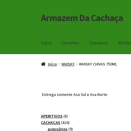
Armazem Da Cachaça
Pular
Pular
para
para
navegação
o
conteúdo
Início
Carrinho
Checkout
Minha
Início
Carrinho
Checkout
Minha Conta
Início
WHISKY
WHISKY CHIVAS 750ML
Entrega somente Asa Sul e Asa Norte
8
APERITIVOS
8
produtos
416
CACHAÇAS
416
produtos
9
acessórios
9