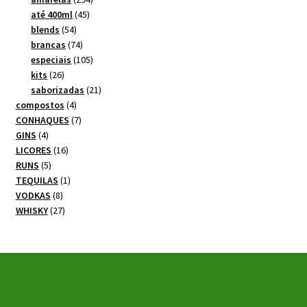
45
produtos
até 400ml
45
54
produtos
blends
54
produtos
74
brancas
74
produtos
105
especiais
105
26
produtos
kits
26
produtos
21
saborizadas
21
4
produtos
compostos
4
produtos
7
CONHAQUES
7
4
produtos
GINS
4
produtos
16
LICORES
16
5
produtos
RUNS
5
produtos
1
TEQUILAS
1
8
produto
VODKAS
8
produtos
27
WHISKY
27
produtos