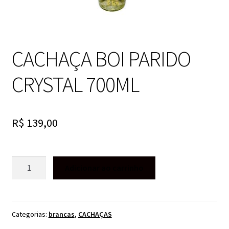
CACHAÇA BOI PARIDO
CRYSTAL 700ML
R$
139,00
CACHAÇA
Adicionar ao carrinho
BOI
PARIDO
CRYSTAL
700ML
Categorias:
brancas
,
CACHAÇAS
quantidade