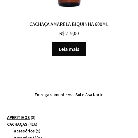
CACHAÇA AMARELA BIQUINHA 600ML
R$
219,00
Leia mais
Entrega somente Asa Sul e Asa Norte
8
APERITIVOS
8
produtos
416
CACHAÇAS
416
produtos
9
acessórios
9
produtos
294
amarelas
294