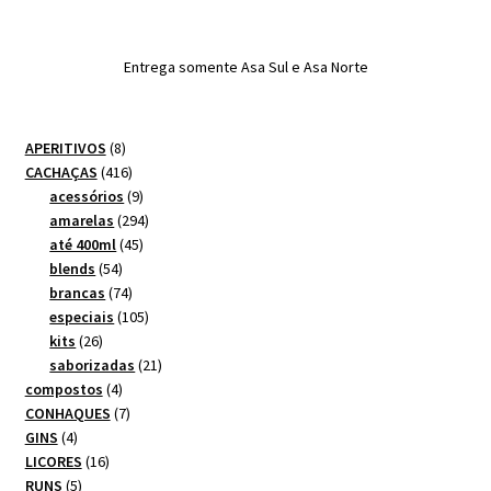
Entrega somente Asa Sul e Asa Norte
8
APERITIVOS
8
produtos
416
CACHAÇAS
416
produtos
9
acessórios
9
produtos
294
amarelas
294
45
produtos
até 400ml
45
54
produtos
blends
54
produtos
74
brancas
74
produtos
105
especiais
105
26
produtos
kits
26
produtos
21
saborizadas
21
4
produtos
compostos
4
produtos
7
CONHAQUES
7
4
produtos
GINS
4
produtos
16
LICORES
16
5
produtos
RUNS
5