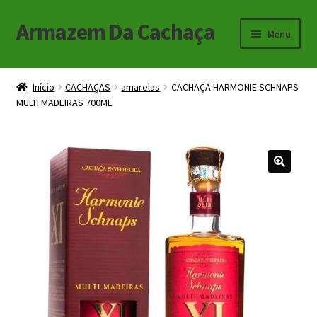
Armazem Da Cachaça
Pular
Pular
Menu
para
para
navegação
o
Início
conteúdo
Início
CACHAÇAS
amarelas
CACHAÇA HARMONIE SCHNAPS
MULTI MADEIRAS 700ML
Carrinho
Checkout
Minha Conta
🔍