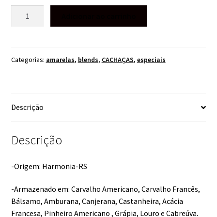
CACHAÇA
Adicionar ao carrinho
HARMONIE
SCHNAPS
MULTI
MADEIRAS
Categorias:
amarelas
,
blends
,
CACHAÇAS
,
especiais
700ML
quantidade
Descrição
Descrição
-Origem: Harmonia-RS
-Armazenado em: Carvalho Americano, Carvalho Francês,
Bálsamo, Amburana, Canjerana, Castanheira, Acácia
Francesa, Pinheiro Americano , Grápia, Louro e Cabreúva.