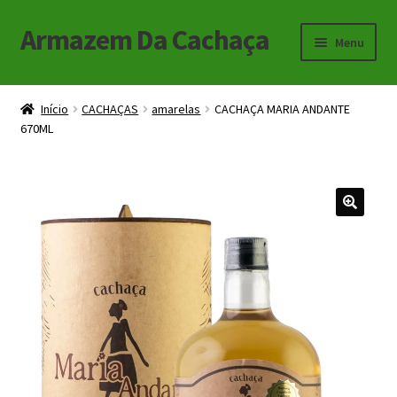
Armazem Da Cachaça
Pular
Pular
Menu
para
para
navegação
o
Início
conteúdo
Início
CACHAÇAS
amarelas
CACHAÇA MARIA ANDANTE
670ML
Carrinho
Checkout
Minha Conta
🔍