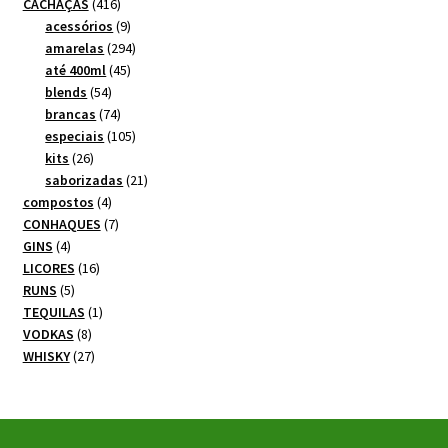
produtos
416
CACHAÇAS
416
produtos
9
acessórios
9
produtos
294
amarelas
294
45
produtos
até 400ml
45
54
produtos
blends
54
produtos
74
brancas
74
produtos
105
especiais
105
26
produtos
kits
26
produtos
21
saborizadas
21
4
produtos
compostos
4
produtos
7
CONHAQUES
7
4
produtos
GINS
4
produtos
16
LICORES
16
5
produtos
RUNS
5
produtos
1
TEQUILAS
1
8
produto
VODKAS
8
produtos
27
WHISKY
27
produtos