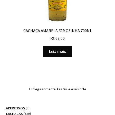
CACHAÇA AMARELA FAMOSINHA 700ML
R$
69,00
Leia mais
Entrega somente Asa Sul e Asa Norte
8
APERITIVOS
8
produtos
416
CACHAÇAS
416