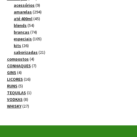
produtos
9
acessórios
9
produtos
294
amarelas
294
45
produtos
até 400ml
45
54
produtos
blends
54
produtos
74
brancas
74
produtos
105
especiais
105
26
produtos
kits
26
produtos
21
saborizadas
21
4
produtos
compostos
4
produtos
7
CONHAQUES
7
4
produtos
GINS
4
produtos
16
LICORES
16
5
produtos
RUNS
5
produtos
1
TEQUILAS
1
8
produto
VODKAS
8
produtos
27
WHISKY
27
produtos