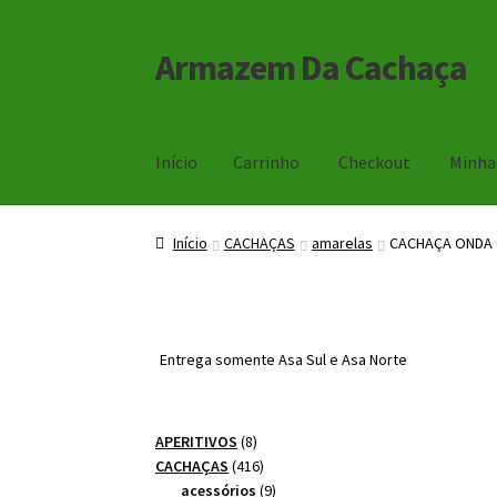
Armazem Da Cachaça
Pular
Pular
para
para
navegação
o
conteúdo
Início
Carrinho
Checkout
Minha
Início
Carrinho
Checkout
Minha Conta
Início
CACHAÇAS
amarelas
CACHAÇA ONDA 
Entrega somente Asa Sul e Asa Norte
8
APERITIVOS
8
produtos
416
CACHAÇAS
416
produtos
9
acessórios
9