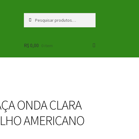
Pesquisar
Pesquisar
por:
R$
0,00
0 item
ÇA ONDA CLARA
LHO AMERICANO