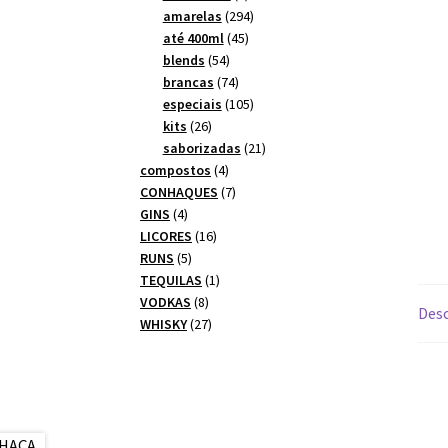
produtos
294
amarelas
294
45
produtos
até 400ml
45
54
produtos
blends
54
produtos
74
brancas
74
produtos
105
especiais
105
26
produtos
kits
26
produtos
21
saborizadas
21
4
produtos
compostos
4
produtos
7
CONHAQUES
7
4
produtos
GINS
4
produtos
16
LICORES
16
5
produtos
RUNS
5
produtos
1
TEQUILAS
1
8
produto
VODKAS
8
Desc
produtos
27
WHISKY
27
produtos