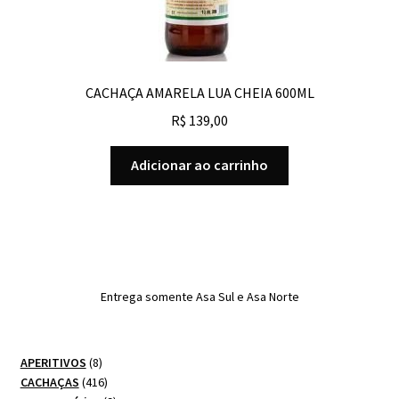
CACHAÇA AMARELA LUA CHEIA 600ML
R$
139,00
Adicionar ao carrinho
Entrega somente Asa Sul e Asa Norte
8
APERITIVOS
8
produtos
416
CACHAÇAS
416