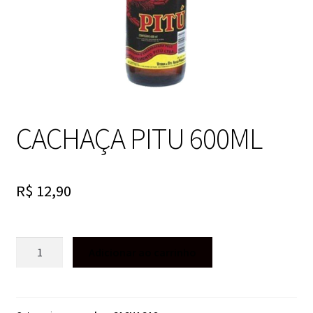
CACHAÇA PITU 600ML
R$
12,90
CACHAÇA
Adicionar ao carrinho
PITU
600ML
quantidade