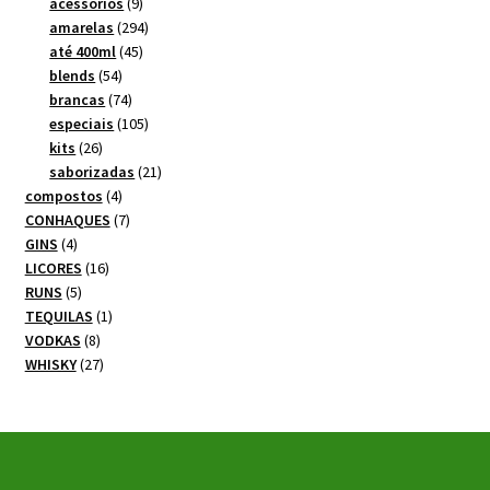
produtos
9
acessórios
9
produtos
294
amarelas
294
45
produtos
até 400ml
45
54
produtos
blends
54
produtos
74
brancas
74
produtos
105
especiais
105
26
produtos
kits
26
produtos
21
saborizadas
21
4
produtos
compostos
4
produtos
7
CONHAQUES
7
4
produtos
GINS
4
produtos
16
LICORES
16
5
produtos
RUNS
5
produtos
1
TEQUILAS
1
8
produto
VODKAS
8
produtos
27
WHISKY
27
produtos