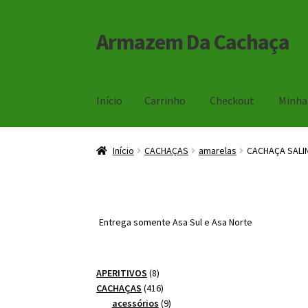
Armazem Da Cachaça
Pular
Pular
para
para
navegação
o
conteúdo
Início
Carrinho
Checkout
Minha
Início
Carrinho
Checkout
Minha Conta
Início
CACHAÇAS
amarelas
CACHAÇA SALI
Entrega somente Asa Sul e Asa Norte
8
APERITIVOS
8
produtos
416
CACHAÇAS
416
produtos
9
acessórios
9