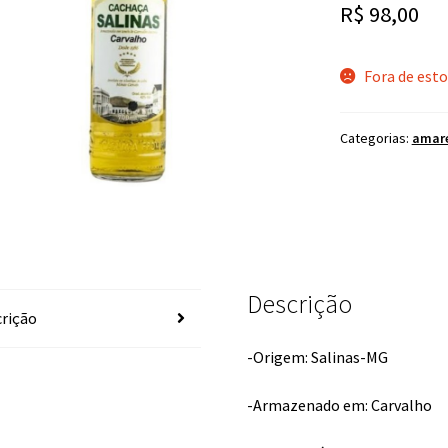
R$
98,00
Fora de est
Categorias:
amar
Descrição
rição
-Origem: Salinas-MG
-Armazenado em: Carvalho