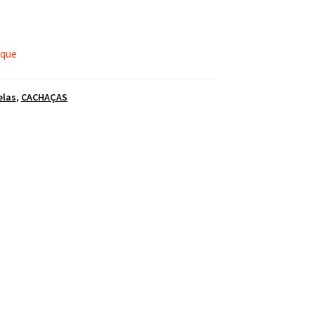
oque
elas
,
CACHAÇAS