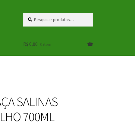
Pesquisar
Pesquisar
por:
R$
0,00
0 item
ÇA SALINAS
LHO 700ML