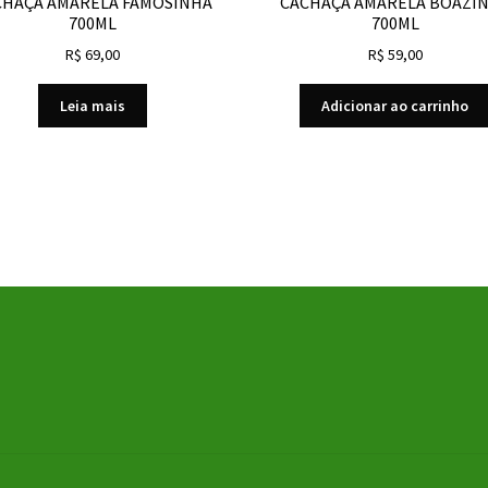
CHAÇA AMARELA FAMOSINHA
CACHAÇA AMARELA BOAZI
700ML
700ML
R$
69,00
R$
59,00
Leia mais
Adicionar ao carrinho