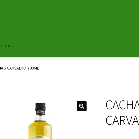
 Conta
NAS CARVALHO 700ML
CACHA
🔍
CARVA