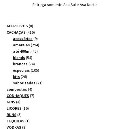
Entrega somente Asa Sul e Asa Norte
8
APERITIVOS
8
produtos
416
CACHAÇAS
416
produtos
9
acessórios
9
produtos
294
amarelas
294
45
produtos
até 400ml
45
54
produtos
blends
54
produtos
74
brancas
74
produtos
105
especiais
105
26
produtos
kits
26
produtos
21
saborizadas
21
4
produtos
compostos
4
produtos
7
CONHAQUES
7
4
produtos
GINS
4
produtos
16
LICORES
16
5
produtos
RUNS
5
produtos
1
TEQUILAS
1
8
produto
VODKAS
8